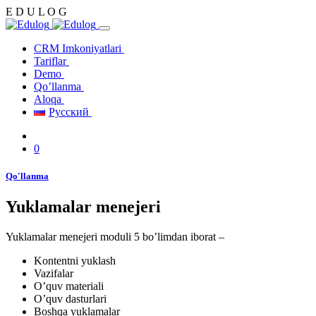
E
D
U
L
O
G
CRM Imkoniyatlari
Tariflar
Demo
Qo’llanma
Aloqa
Русский
0
Qo'llanma
Yuklamalar menejeri
Yuklamalar menejeri moduli 5 bo’limdan iborat –
Kontentni yuklash
Vazifalar
O’quv materiali
O’quv dasturlari
Boshqa yuklamalar