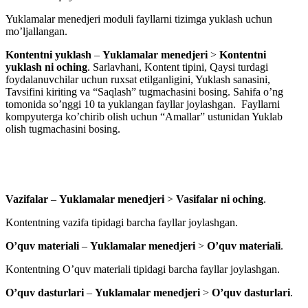
Yuklamalar menedjeri moduli fayllarni tizimga yuklash uchun
mo’ljallangan.
Kontentni yuklash
–
Yuklamalar menedjeri
>
Kontentni
yuklash
ni oching
. Sarlavhani, Kontent tipini, Qaysi turdagi
foydalanuvchilar uchun ruxsat etilganligini, Yuklash sanasini,
Tavsifini kiriting va “Saqlash” tugmachasini bosing. Sahifa o’ng
tomonida so’nggi 10 ta yuklangan fayllar joylashgan. Fayllarni
kompyuterga ko’chirib olish uchun “Amallar” ustunidan Yuklab
olish tugmachasini bosing.
Vazifalar
–
Yuklamalar menedjeri
>
Vasifalar
ni oching
.
Kontentning vazifa tipidagi barcha fayllar joylashgan.
O’quv materiali
–
Yuklamalar menedjeri
>
O’quv materiali
.
Kontentning O’quv materiali tipidagi barcha fayllar joylashgan.
O’quv dasturlari
–
Yuklamalar menedjeri
>
O’quv dasturlari
.