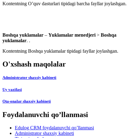
Kontentning O’quv dasturlari tipidagi barcha fayllar joylashgan.
Boshqa yuklamalar
–
Yuklamalar menedjeri
>
Boshqa
yuklamalar
. .
Kontentning Boshqa yuklamalar tipidagi fayllar joylashgan.
O'xshash maqolalar
Administrator shaxsiy kabineti
Uy vazifasi
Ota-onalar shaxsiy kabineti
Foydalanuvchi qo’llanmasi
Edulog CRM foydalanuvchi qo’llanmasi
Administrator shaxsiy kabineti