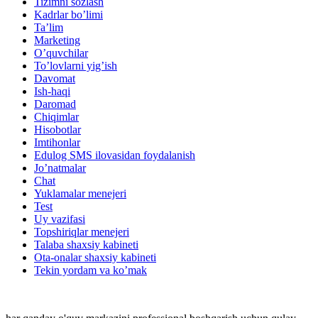
Tizimni sozlash
Kadrlar bo’limi
Ta’lim
Marketing
O’quvchilar
To’lovlarni yig’ish
Davomat
Ish-haqi
Daromad
Chiqimlar
Hisobotlar
Imtihonlar
Edulog SMS ilovasidan foydalanish
Jo’natmalar
Chat
Yuklamalar menejeri
Test
Uy vazifasi
Тоpshiriqlar menejeri
Talaba shaxsiy kabineti
Ota-onalar shaxsiy kabineti
Tekin yordam va ko’mak