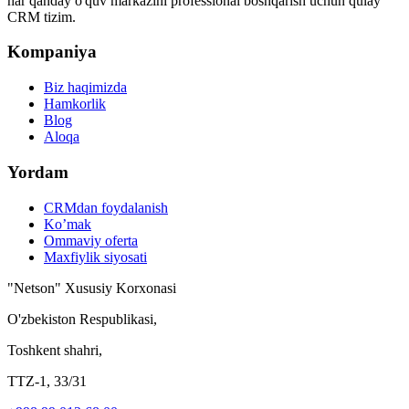
har qanday o'quv markazini professional boshqarish uchun qulay
CRM tizim.
Kompaniya
Biz haqimizda
Hamkorlik
Blog
Aloqa
Yordam
CRMdan foydalanish
Ko’mak
Ommaviy oferta
Maxfiylik siyosati
"Netson" Xususiy Korxonasi
O'zbekiston Respublikasi,
Toshkent shahri,
TTZ-1, 33/31