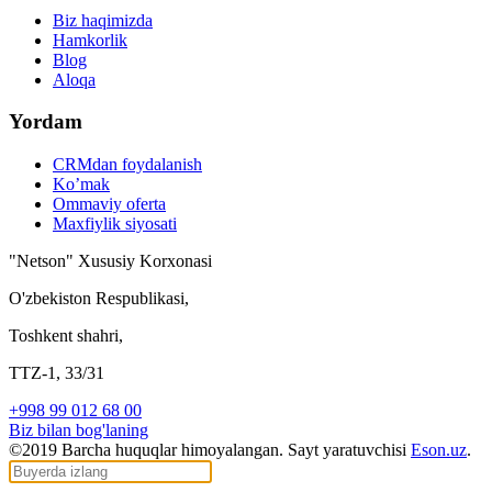
Biz haqimizda
Hamkorlik
Blog
Aloqa
Yordam
CRMdan foydalanish
Ko’mak
Ommaviy oferta
Maxfiylik siyosati
"Netson" Xususiy Korxonasi
O'zbekiston Respublikasi,
Toshkent shahri,
TTZ-1, 33/31
+998 99 012 68 00
Biz bilan bog'laning
©2019 Barcha huquqlar himoyalangan. Sayt yaratuvchisi
Eson.uz
.