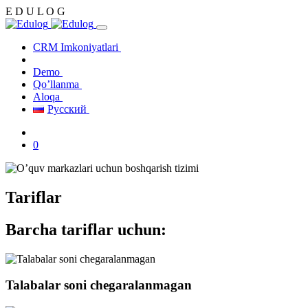
E
D
U
L
O
G
CRM Imkoniyatlari
Tariflar
Demo
Qo’llanma
Aloqa
Русский
0
Tariflar
Barcha tariflar uchun:
Talabalar soni chegaralanmagan