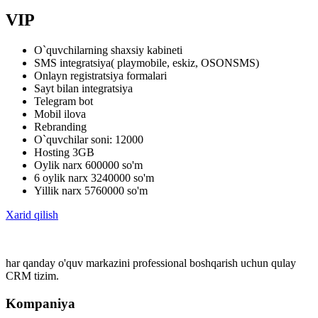
VIP
O`quvchilarning shaxsiy kabineti
SMS integratsiya( playmobile, eskiz, OSONSMS)
Onlayn registratsiya formalari
Sayt bilan integratsiya
Telegram bot
Mobil ilova
Rebranding
O`quvchilar soni: 12000
Hosting 3GB
Oylik narx 600000 so'm
6 oylik narx 3240000 so'm
Yillik narx 5760000 so'm
Xarid qilish
har qanday o'quv markazini professional boshqarish uchun qulay
CRM tizim.
Kompaniya