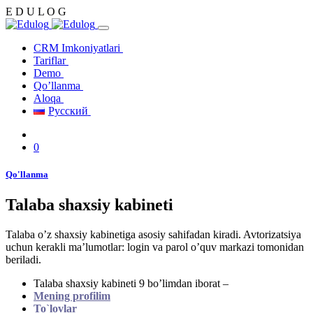
E
D
U
L
O
G
CRM Imkoniyatlari
Tariflar
Demo
Qo’llanma
Aloqa
Русский
0
Qo'llanma
Talaba shaxsiy kabineti
Talaba o’z shaxsiy kabinetiga asosiy sahifadan kiradi. Avtorizatsiya
uchun kerakli ma’lumotlar: login va parol o’quv markazi tomonidan
beriladi.
Talaba shaxsiy kabineti 9 bo’limdan iborat –
Mening profilim
To`lovlar