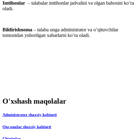
Imtihonlar
– talabalar imtihonlar jadvalini va olgan bahosini ko’ra
oladi.
Bildirishnoma
– talaba unga administrator va o’qituvchilar
tomonidan yuborilgan xabarlarni ko’ra oladi.
O'xshash maqolalar
Administrator shaxsiy kabineti
Ota-onalar shaxsiy kabineti
Chiqimlar