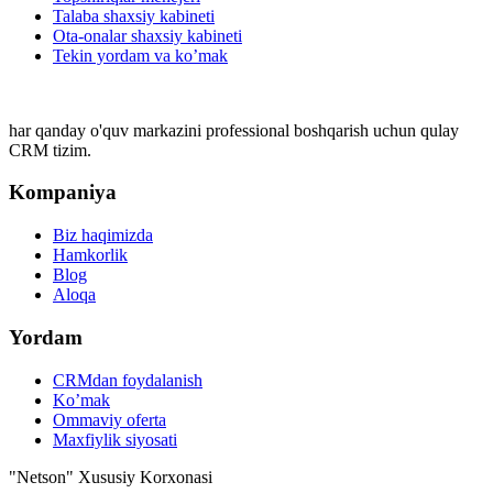
Talaba shaxsiy kabineti
Ota-onalar shaxsiy kabineti
Tekin yordam va ko’mak
har qanday o'quv markazini professional boshqarish uchun qulay
CRM tizim.
Kompaniya
Biz haqimizda
Hamkorlik
Blog
Aloqa
Yordam
CRMdan foydalanish
Ko’mak
Ommaviy oferta
Maxfiylik siyosati
"Netson" Xususiy Korxonasi