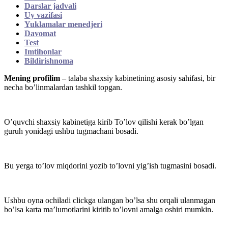
Darslar jadvali
Uy vazifasi
Yuklamalar menedjeri
Davomat
Test
Imtihonlar
Bildirishnoma
Mening
profilim
– talaba shaxsiy kabinetining asosiy sahifasi, bir
necha bo’linmalardan tashkil topgan.
O’quvchi shaxsiy kabinetiga kirib To’lov qilishi kerak bo’lgan
guruh yonidagi ushbu tugmachani bosadi.
Bu yerga to’lov miqdorini yozib to’lovni yig’ish tugmasini bosadi.
Ushbu oyna ochiladi clickga ulangan bo’lsa shu orqali ulanmagan
bo’lsa karta ma’lumotlarini kiritib to’lovni amalga oshiri mumkin.