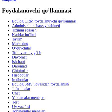
Foydalanuvchi qo’llanmasi
Edulog CRM foydalanuvchi qo’llanmasi
Administrator shaxsiy kabineti
Tizimni sozlash
Kadrlar bo’limi
Ta’lim
Marketing
O’quvchilar
To’lovlarni yig’ish
Davomat
Ish-haqi
Daromad
Chiqimlar
Hisobotlar
Imtihonlar
Edulog SMS ilovasidan foydalanish
Jo’natmalar
Chat
Yuklamalar menejeri
Test
Uy vazifasi
Тоpshiriqlar menejeri