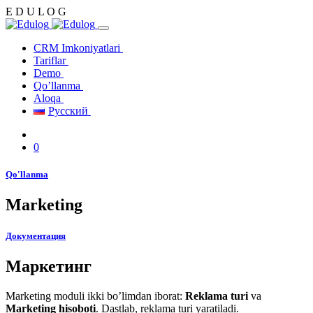
E
D
U
L
O
G
CRM Imkoniyatlari
Tariflar
Demo
Qo’llanma
Aloqa
Русский
0
Qo'llanma
Marketing
Документация
Маркетинг
Marketing moduli ikki bo’limdan iborat:
Reklama turi
va
Marketing hisoboti
. Dastlab, reklama turi yaratiladi
.