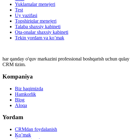
Yuklamalar menejeri
Test
Uy vazifasi
Тоpshiriqlar menejeri
Talaba shaxsiy kabineti
Ota-onalar shaxsiy kabineti
Tekin yordam va ko’mak
har qanday o'quv markazini professional boshqarish uchun qulay
CRM tizim.
Kompaniya
Biz haqimizda
Hamkorlik
Blog
Aloqa
Yordam
CRMdan foydalanish
Ko’mak