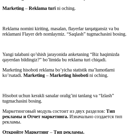
Marketing
–
Reklama turi
ni oching
.
Reklama nomini kiriting, masalan, flayerlar tarqatgansiz va bu
reklamani Flayer deb nomlaymiz. “Saqlash” tugmachasini bosing.
Yangi talabani qo’shish jarayonida anketaning “Biz haqimizda
qayerdan bildingiz?” bo’limida bu reklama turi chiqadi.
Marketing hisoboti reklama bo’yicha statistik ma’lumotlarni
ko’rsatadi.
Marketing
–
Marketing hisoboti
ni oching.
Hisobot uchun kerakli sanalar oralig’ini tanlang va “Izlash”
tugmachasini bosing.
Маркетинговый модуль состоит из двух разделов:
Тип
рекламы и Отчет маркетинга.
Изначально создается тип
рекламы.
Откройте Маркетинг
–
Т
ип рекламы.