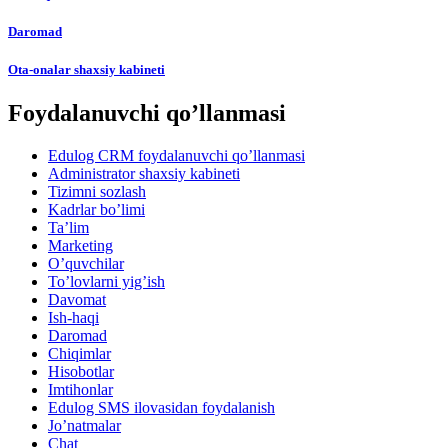
Daromad
Ota-onalar shaxsiy kabineti
Foydalanuvchi qo’llanmasi
Edulog CRM foydalanuvchi qo’llanmasi
Administrator shaxsiy kabineti
Tizimni sozlash
Kadrlar bo’limi
Ta’lim
Marketing
O’quvchilar
To’lovlarni yig’ish
Davomat
Ish-haqi
Daromad
Chiqimlar
Hisobotlar
Imtihonlar
Edulog SMS ilovasidan foydalanish
Jo’natmalar
Chat