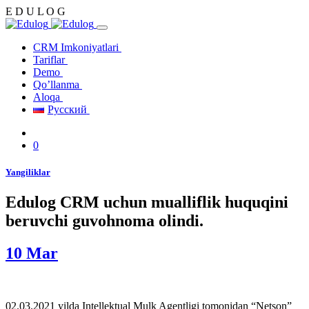
E
D
U
L
O
G
CRM Imkoniyatlari
Tariflar
Demo
Qo’llanma
Aloqa
Русский
0
Yangiliklar
Edulog CRM uchun mualliflik huquqini
beruvchi guvohnoma olindi.
10
Mar
02.03.2021 yilda Intellektual Mulk Agentligi tomonidan “Netson”