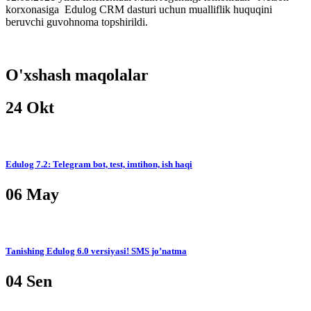
korxonasiga Edulog CRM dasturi uchun mualliflik huquqini
beruvchi guvohnoma topshirildi.
O'xshash maqolalar
24
Okt
Edulog 7.2: Telegram bot, test, imtihon, ish haqi
06
May
Tanishing Edulog 6.0 versiyasi! SMS jo’natma
04
Sen