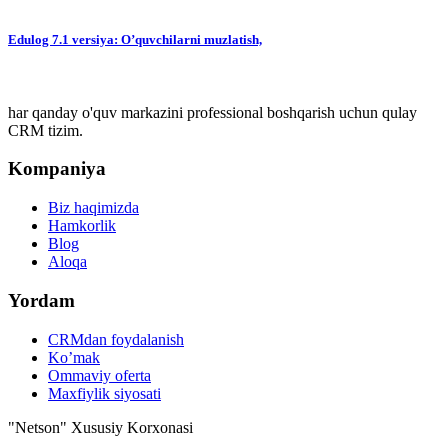
Edulog 7.1 versiya: O’quvchilarni muzlatish,
har qanday o'quv markazini professional boshqarish uchun qulay
CRM tizim.
Kompaniya
Biz haqimizda
Hamkorlik
Blog
Aloqa
Yordam
CRMdan foydalanish
Ko’mak
Ommaviy oferta
Maxfiylik siyosati
"Netson" Xususiy Korxonasi