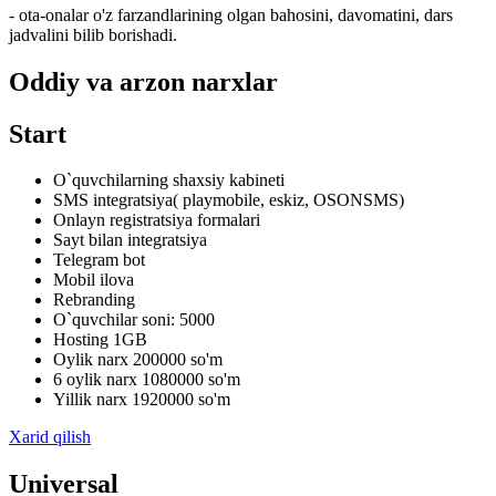
- ota-onalar o'z farzandlarining olgan bahosini, davomatini, dars
jadvalini bilib borishadi.
Oddiy va arzon narxlar
Start
O`quvchilarning shaxsiy kabineti
SMS integratsiya( playmobile, eskiz, OSONSMS)
Onlayn registratsiya formalari
Sayt bilan integratsiya
Telegram bot
Mobil ilova
Rebranding
O`quvchilar soni: 5000
Hosting 1GB
Oylik narx 200000 so'm
6 oylik narx 1080000 so'm
Yillik narx 1920000 so'm
Xarid qilish
Universal