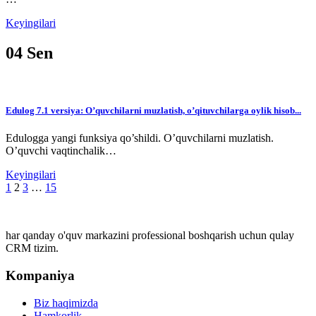
Keyingilari
04
Sen
Edulog 7.1 versiya: O’quvchilarni muzlatish, o’qituvchilarga oylik hisob...
Edulogga yangi funksiya qo’shildi. O’quvchilarni muzlatish.
O’quvchi vaqtinchalik…
Keyingilari
1
2
3
…
15
har qanday o'quv markazini professional boshqarish uchun qulay
CRM tizim.
Kompaniya
Biz haqimizda
Hamkorlik