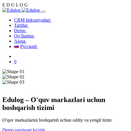
E
D
U
L
O
G
CRM Imkoniyatlari
Tariflar
Demo
Qo’llanma
Aloqa
Русский
0
Edulog – O'quv markazlari uchun
boshqarish tizimi
O'quv markazlarini boshqarish uchun oddiy va yengil tizim
Demo versiyani ko'rish