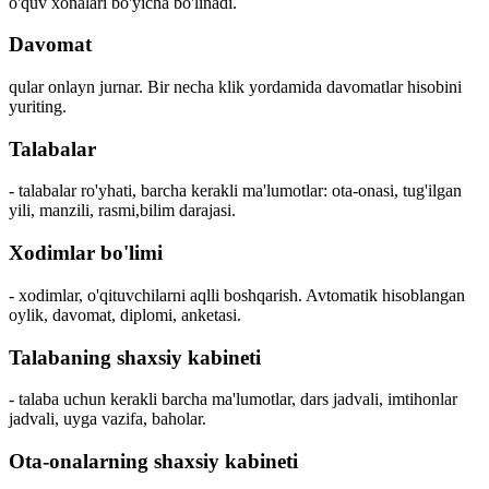
o'quv xonalari bo'yicha bo'linadi.
Davomat
qular onlayn jurnar. Bir necha klik yordamida davomatlar hisobini
yuriting.
Talabalar
- talabalar ro'yhati, barcha kerakli ma'lumotlar: ota-onasi, tug'ilgan
yili, manzili, rasmi,bilim darajasi.
Xodimlar bo'limi
- xodimlar, o'qituvchilarni aqlli boshqarish. Avtomatik hisoblangan
oylik, davomat, diplomi, anketasi.
Talabaning shaxsiy kabineti
- talaba uchun kerakli barcha ma'lumotlar, dars jadvali, imtihonlar
jadvali, uyga vazifa, baholar.
Ota-onalarning shaxsiy kabineti