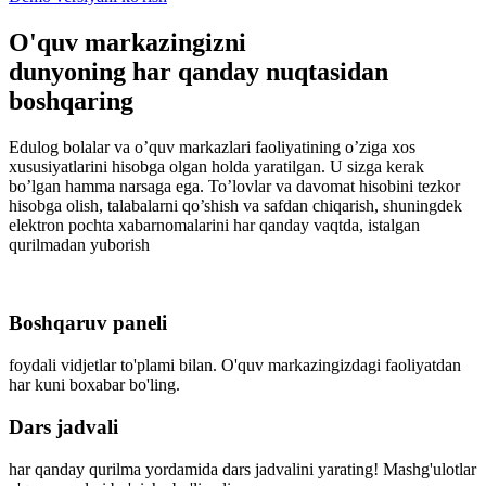
O'quv markazingizni
dunyoning har qanday nuqtasidan
boshqaring
Edulog bolalar va o’quv markazlari faoliyatining o’ziga xos
xususiyatlarini hisobga olgan holda yaratilgan. U sizga kerak
bo’lgan hamma narsaga ega. To’lovlar va davomat hisobini tezkor
hisobga olish, talabalarni qo’shish va safdan chiqarish, shuningdek
elektron pochta xabarnomalarini har qanday vaqtda, istalgan
qurilmadan yuborish
Boshqaruv paneli
foydali vidjetlar to'plami bilan. O'quv markazingizdagi faoliyatdan
har kuni boxabar bo'ling.
Dars jadvali
har qanday qurilma yordamida dars jadvalini yarating! Mashg'ulotlar