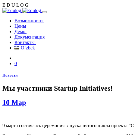
E
D
U
L
O
G
Возможности
Цены
Демо
Документация
Контакты
Oʻzbek
0
Новости
Мы участники Startup Initiatives!
10
Мар
9 марта состоялась церемония запуска пятого цикла проекта “