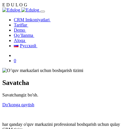
E
D
U
L
O
G
CRM Imkoniyatlari
Tariflar
Demo
Qo’llanma
Aloqa
Русский
0
Savatcha
Savatchangiz bo'sh.
Do'konga qaytish
har qanday o'quv markazini professional boshqarish uchun qulay